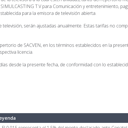
de SIMULCASTING T.V para Comunicación y entretenimiento, paga
stablecida para la emisora de televisión abierta.
televisión, serán ajustadas anualmente. Estas tarifas no compre
epertorio de SACVEN, en los términos establecidos en la presente
spectiva licencia.
 días desde la presente fecha, de conformidad con lo establecid
eyenda
. El 0,015 representa el 1.5% del monto declarado ante Conatel.