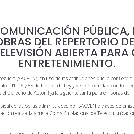
 COMUNICACIÓN PÚBLICA,
OBRAS DEL REPERTORIO D
TELEVISIÓN ABIERTA PAR
ENTRETENIMIENTO.
uela (SACVEN), en uso de las atribuciones que le confiere el 
culos 41, 45 y 55 de la referida Ley y de conformidad con los req
l Derecho de Autor, fija la siguiente tarifa para emisoras de Te
sical de las obras administradas por SACVEN a través de emisor
laración realizada ante la Comisión Nacional de Telecomunicaci
e la televisora a la cual estén afiliadas, tanto del repertorio