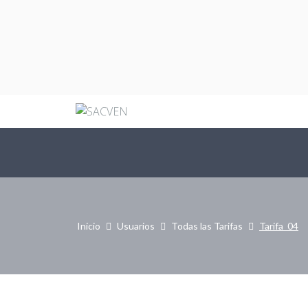
Acerca de Nosotros
Requisitos Generales
Licencias
Entr
Preguntas Frecuentes
Persona Natural
Todas las Tarifas
Equipo
Persona Jurídica
Bases Legales
Pagos
Círculos de Autores
Declaracion De Obras
Inicio
Usuarios
Todas las Tarifas
Tarifa_04
Sacven Internacional