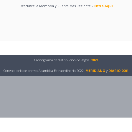
Descubre la Memoria y Cuenta Más Reciente –
Entra Aquí
evistas
Cronograma de distribución de Pagos
2023
Convocatoria de prensa Asamblea Extraordinaria 2022:
MERIDIANO
y
DIARIO 2001