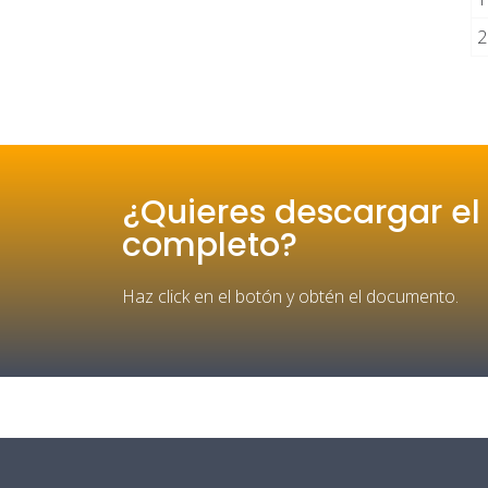
2
¿Quieres descargar el
completo?
Haz click en el botón y obtén el documento.