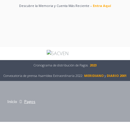
Descubre la Memoria y Cuenta Más Reciente –
Entra Aquí
Acerca de Nosotros
Requisitos Generales
Licencias
Entrevistas
Preguntas Frecuentes
Persona Natural
Todas las Tarifas
Cronograma de distribución de Pagos
2023
Equipo
Persona Jurídica
Convocatoria de prensa Asamblea Extraordinaria 2022:
MERIDIANO
y
DIARIO 2001
Bases Legales
Pagos
Círculos de Autores
Declaracion De Obras
Inicio
Pagos
Sacven Internacional